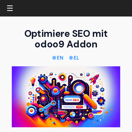
☰
Optimiere SEO mit
odoo9 Addon
🌐 EN
🌐 EL