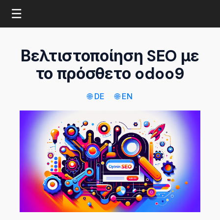
☰
Βελτιστοποίηση SEO με
το πρόσθετο odoo9
🌐 DE
🌐 EN