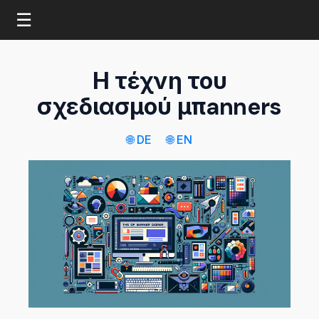
☰
Η τέχνη του
σχεδιασμού μπanners
🌐 DE
🌐 EN