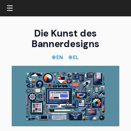
☰
Die Kunst des
Bannerdesigns
🌐 EN
🌐 EL