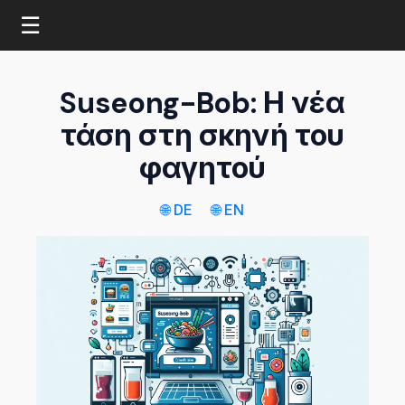
☰
Suseong-Bob: Η νέα
τάση στη σκηνή του
φαγητού
🌐 DE
🌐 EN