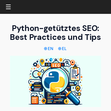
☰
Python-getütztes SEO:
Best Practices und Tips
🌐 EN
🌐 EL