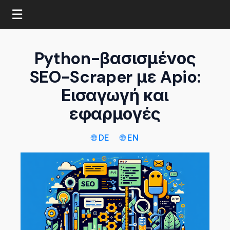
☰
Python-βασισμένος
SEO-Scraper με Apio:
Εισαγωγή και
εφαρμογές
🌐 DE
🌐 EN