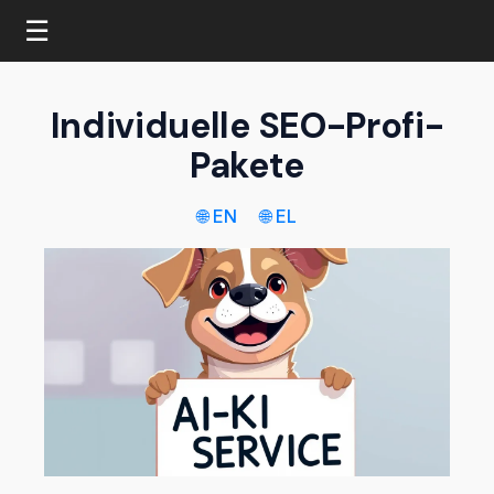
☰
Individuelle SEO-Profi-
Pakete
🌐 EN
🌐 EL