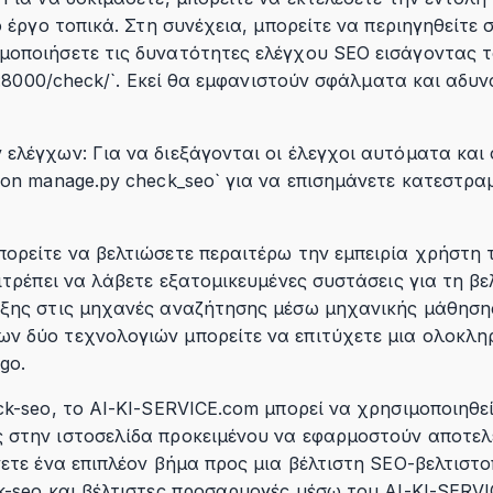
ο έργο τοπικά. Στη συνέχεια, μπορείτε να περιηγηθείτε 
μοποιήσετε τις δυνατότητες ελέγχου SEO εισάγοντας 
st:8000/check/`. Εκεί θα εμφανιστούν σφάλματα και αδυ
ελέγχων: Για να διεξάγονται οι έλεγχοι αυτόματα και σ
hon manage.py check_seo` για να επισημάνετε κατεστρα
ορείτε να βελτιώσετε περαιτέρω την εμπειρία χρήστη 
πιτρέπει να λάβετε εξατομικευμένες συστάσεις για τη β
αξης στις μηχανές αναζήτησης μέσω μηχανικής μάθηση
ν δύο τεχνολογιών μπορείτε να επιτύχετε μια ολοκλ
go.
ck-seo, το AI-KI-SERVICE.com μπορεί να χρησιμοποιηθε
 στην ιστοσελίδα προκειμένου να εφαρμοστούν αποτελ
νετε ένα επιπλέον βήμα προς μια βέλτιστη SEO-βελτιστ
k-seo και βέλτιστες προσαρμογές μέσω του AI-KI-SERV