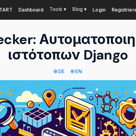
Tools ▾
Blog ▾
TART
Dashboard
Login
Registrier
ecker: Αυτοματοποι
ιστότοπων Django
🌐 DE
🌐 EN