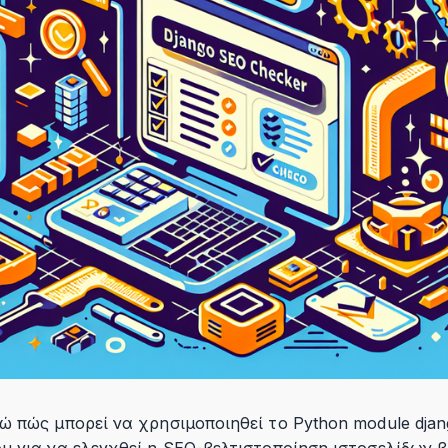
 πώς μπορεί να χρησιμοποιηθεί το Python module djan
υ για να ελεγχθεί η SEO-βελτιστοποίηση ιστοσελίδων β