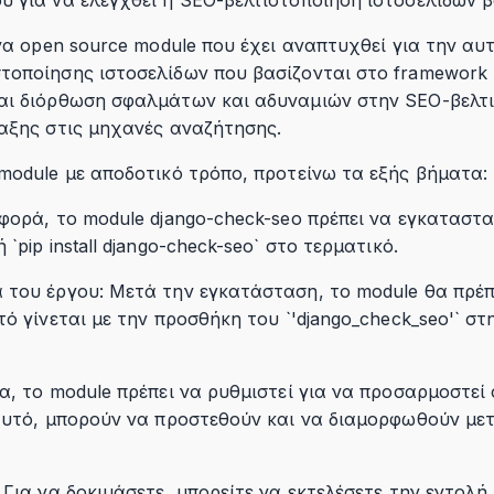
ένα open source module που έχει αναπτυχθεί για την α
τοποίησης ιστοσελίδων που βασίζονται στο framework 
αι διόρθωση σφαλμάτων και αδυναμιών στην SEO-βελτι
ταξης στις μηχανές αναζήτησης.
module με αποδοτικό τρόπο, προτείνω τα εξής βήματα:
φορά, το module django-check-seo πρέπει να εγκατασταθ
`pip install django-check-seo` στο τερματικό.
 του έργου: Μετά την εγκατάσταση, το module θα πρέπε
τό γίνεται με την προσθήκη του `'django_check_seo'` σ
α, το module πρέπει να ρυθμιστεί για να προσαρμοστεί 
 αυτό, μπορούν να προστεθούν και να διαμορφωθούν μ
 Για να δοκιμάσετε, μπορείτε να εκτελέσετε την εντολή