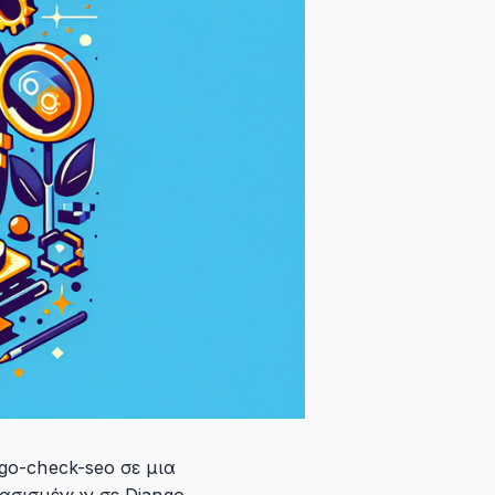
go-check-seo σε μια
ασισμένων σε Django.