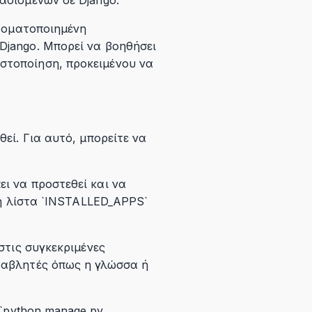
υτοματοποιημένη
Django. Μπορεί να βοηθήσει
στοποίηση, προκειμένου να
εί. Για αυτό, μπορείτε να
ι να προστεθεί και να
τη λίστα `INSTALLED_APPS`
στις συγκεκριμένες
εταβλητές όπως η γλώσσα ή
 `python manage.py