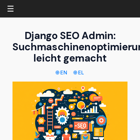
☰
Django SEO Admin:
Suchmaschinenoptimieru
leicht gemacht
🌐 EN
🌐 EL