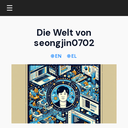
☰
Die Welt von
seongjin0702
🌐 EN
🌐 EL