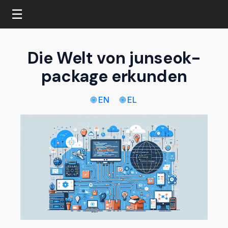
☰
Die Welt von junseok-
package erkunden
🌐 EN
🌐 EL