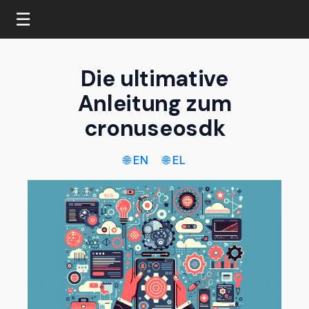
☰
Die ultimative
Anleitung zum
cronuseosdk
🌐 EN
🌐 EL