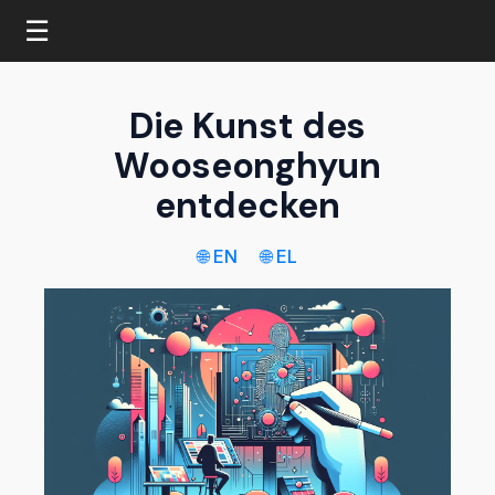
☰
Die Kunst des
Wooseonghyun
entdecken
🌐 EN
🌐 EL