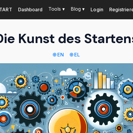
Tools ▾
Blog ▾
TART
Dashboard
Login
Registrier
Die Kunst des Starten
🌐 EN
🌐 EL