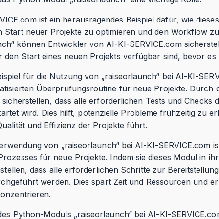
CE.com ist ein herausragendes Beispiel dafür, wie dieses
 Start neuer Projekte zu optimieren und den Workflow zu
ch“ können Entwickler von AI-KI-SERVICE.com sicherstelle
den Start eines neuen Projekts verfügbar sind, bevor es ta
piel für die Nutzung von „raiseorlaunch“ bei AI-KI-SERV
tisierten Überprüfungsroutine für neue Projekte. Durch d
 sicherstellen, dass alle erforderlichen Tests und Checks
estartet wird. Dies hilft, potenzielle Probleme frühzeitig z
alität und Effizienz der Projekte führt.
e Verwendung von „raiseorlaunch“ bei AI-KI-SERVICE.com is
rozesses für neue Projekte. Indem sie dieses Modul in ih
stellen, dass alle erforderlichen Schritte zur Bereitstellu
durchgeführt werden. Dies spart Zeit und Ressourcen und e
onzentrieren.
des Python-Moduls „raiseorlaunch“ bei AI-KI-SERVICE.com,