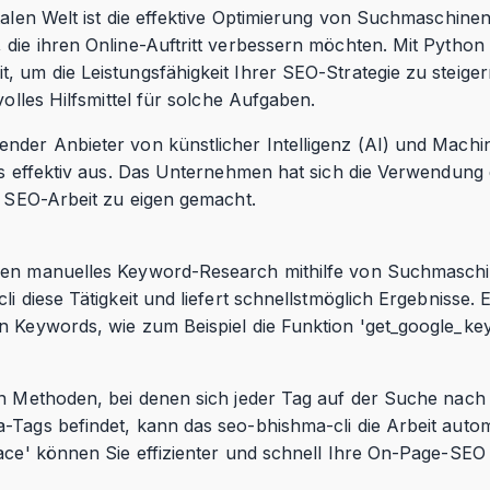
italen Welt ist die effektive Optimierung von Suchmaschine
die ihren Online-Auftritt verbessern möchten. Mit Python b
, um die Leistungsfähigkeit Ihrer SEO-Strategie zu steig
volles Hilfsmittel für solche Aufgaben.
nder Anbieter von künstlicher Intelligenz (AI) und Mach
its effektiv aus. Das Unternehmen hat sich die Verwendung
r SEO-Arbeit zu eigen gemacht.
den manuelles Keyword-Research mithilfe von Suchmasch
i diese Tätigkeit und liefert schnellstmöglich Ergebnisse. 
n Keywords, wie zum Beispiel die Funktion 'get_google_ke
en Methoden, bei denen sich jeder Tag auf der Suche nach
-Tags befindet, kann das seo-bhishma-cli die Arbeit autom
lace' können Sie effizienter und schnell Ihre On-Page-SEO