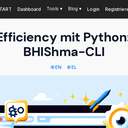
Tools ▾
Blog ▾
TART
Dashboard
Login
Registrier
fficiency mit Python: 
BHIShma-CLI
🌐 EN
🌐 EL