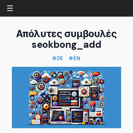
☰
Απόλυτες συμβουλές
seokbong_add
🌐 DE
🌐 EN