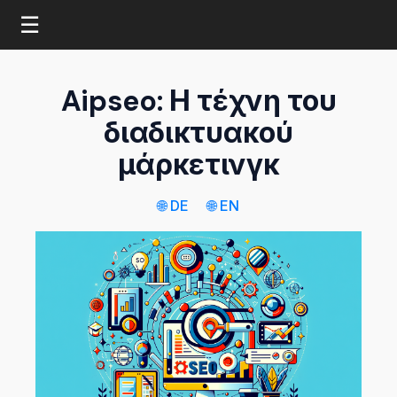
☰
Aipseo: Η τέχνη του
διαδικτυακού
μάρκετινγκ
🌐 DE
🌐 EN